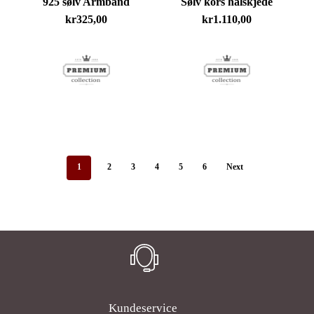
925 sølv Armbånd
Sølv kors halskjede
kr
325,00
kr
1.110,00
1
2
3
4
5
6
Next
Kundeservice