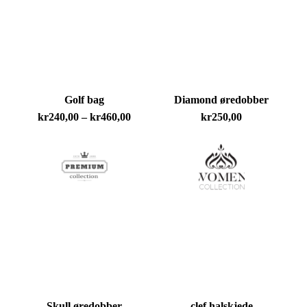
Golf bag
Diamond øredobber
Prisområde:
kr
240,00
–
kr
460,00
kr
250,00
kr240,00
til
kr460,00
Skull øredobber
clef halskjede