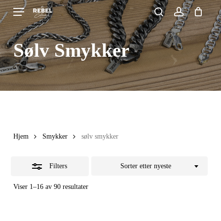
Skip
Menu
search
account
to
Close
Close
Cart
Cart
main
Filters
Sølv Smykker
content
Hjem
Smykker
sølv smykker
Filters
Sorter etter nyeste
Sortert
Viser 1–16 av 90 resultater
etter
siste