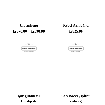
Ulv anheng
Rebel Armbånd
Prisområde:
kr
370,00
–
kr
590,00
kr
825,00
kr370,00
til
kr590,00
sølv gunmetal
Sølv hockeyspiller
Halskjede
anheng