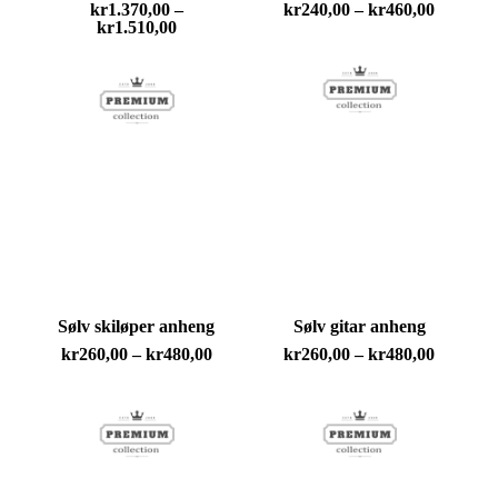
Prisomr
kr
1.370,00
–
kr
240,00
–
kr
460,00
Prisområde:
kr240,0
kr
1.510,00
kr1.370,00
til
til
kr460,0
kr1.510,00
Sølv skiløper anheng
Sølv gitar anheng
Prisområde:
Prisomr
kr
260,00
–
kr
480,00
kr
260,00
–
kr
480,00
kr260,00
kr260,0
til
til
kr480,00
kr480,0