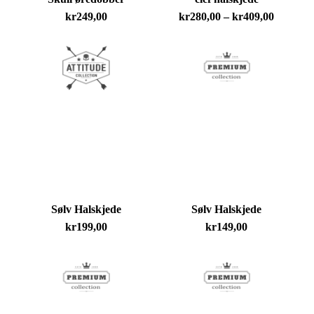
Prisomr
kr
249,00
kr
280,00
–
kr
409,00
kr280,0
til
kr409,0
Sølv Halskjede
Sølv Halskjede
kr
199,00
kr
149,00