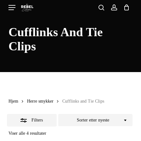
Skip
Menu
search
account
to
Close
Close
Cart
Cart
main
Filters
Cufflinks And Tie
content
Clips
Hjem
Herre smykker
Cufflinks and Tie Clips
Filters
Sorter etter nyeste
Sortert
Viser alle 4 resultater
etter