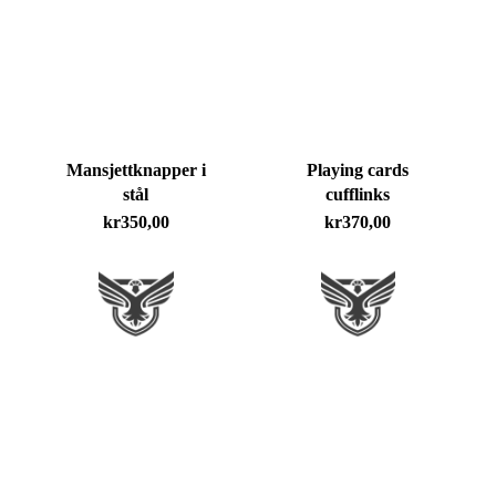
siste
Mansjettknapper i
Playing cards
stål
cufflinks
kr
350,00
kr
370,00