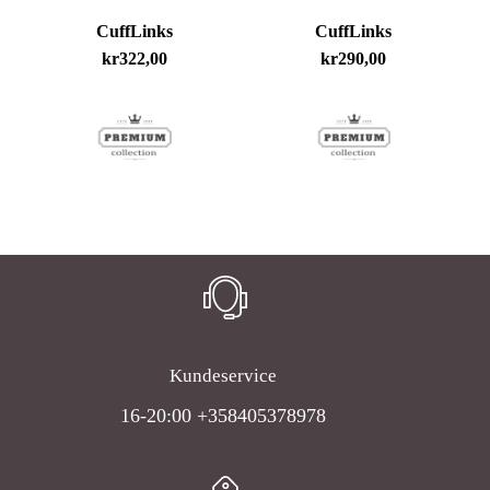
CuffLinks
CuffLinks
kr
322,00
kr
290,00
Du har ingen produkter i handlekurven.
Go To Shop
Kundeservice
16-20:00 +358405378978