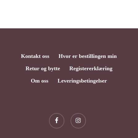
Kontakt oss
Hvor er bestillingen min
Retur og bytte
Registererklæring
Om oss
Leveringsbetingelser
Delsum:
kr
0,00
facebook
instagram
Vis Handlekurv
Kasse