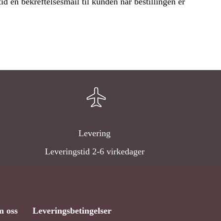
tid en bekreftelsesmail til kunden når bestillingen er
 har ingen produkter i handlekurven.
Go To Shop
Levering
Leveringstid 2-6 virkedager
 oss
Leveringsbetingelser