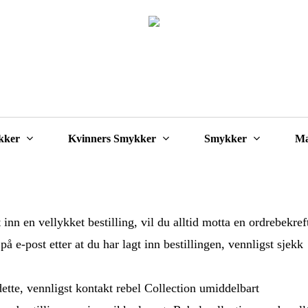
Cart
kker
Kvinners Smykker
Smykker
Ma
t inn en vellykket bestilling, vil du alltid motta en ordrebekre
å e-post etter at du har lagt inn bestillingen, vennligst sjekk
 dette, vennligst kontakt rebel Collection umiddelbart