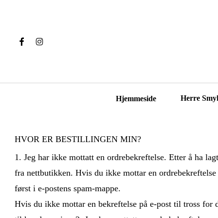
Skip
to
main
Facebook
Instagram
content
Hit enter to search or ESC to close
Herre Smy
Hjemmeside
HVOR ER BESTILLINGEN MIN?
1. Jeg har ikke mottatt en ordrebekreftelse. Etter å ha lag
fra nettbutikken. Hvis du ikke mottar en ordrebekreftelse p
først i e-postens spam-mappe.
Hvis du ikke mottar en bekreftelse på e-post til tross for