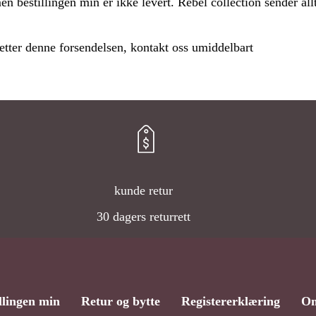
en bestillingen min er ikke levert. Rebel collection sender all
Du
 etter denne forsendelsen, kontakt oss umiddelbart
kunde retur
30 dagers returrett
llingen min
Retur og bytte
Registererklæring
Om