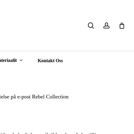
search
account
Close
Cart
teriaalit
Kontakt Oss
ftelse på e-post Rebel Collection