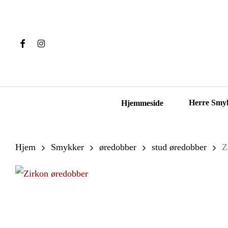
Skip
to
main
Facebook
Instagram
content
Hit enter to search or ESC to close
Herre Smy
Hjemmeside
Hjem
Smykker
øredobber
stud øredobber
Z