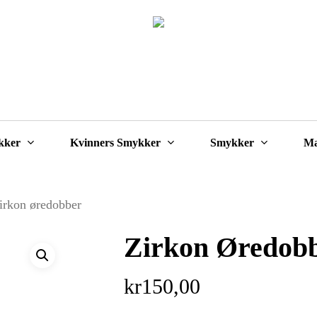
Cart
kker
Kvinners Smykker
Smykker
Ma
irkon øredobber
Zirkon Øredob
kr
150,00