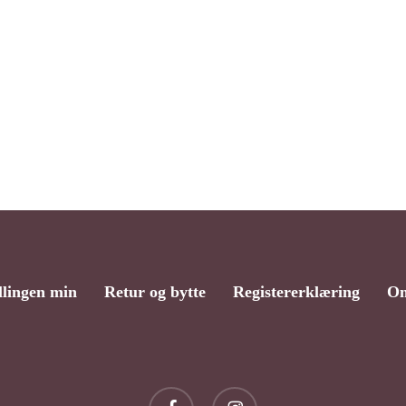
llingen min
Retur og bytte
Registererklæring
Om
facebook
instagram