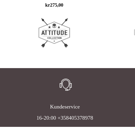
kr
275,00
Kundeservice
16-20:00 +358405378978