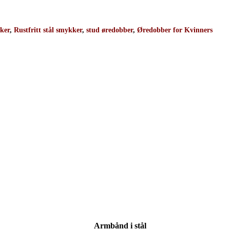
ker
,
Rustfritt stål smykker
,
stud øredobber
,
Øredobber for Kvinners
 har ingen produkter i handlekurven.
Go To Shop
Armbånd i stål