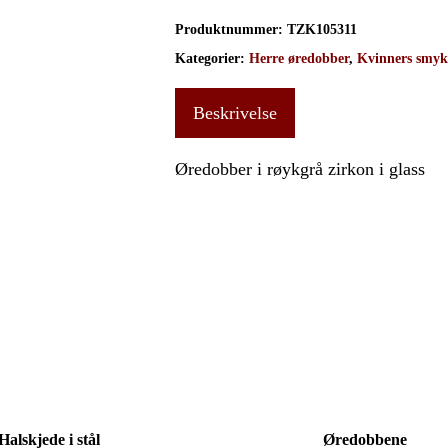
Produktnummer:
TZK105311
Kategorier:
Herre øredobber
,
Kvinners smyk
Beskrivelse
Øredobber i røykgrå zirkon i glass
Du
Halskjede i stål
Øredobbene