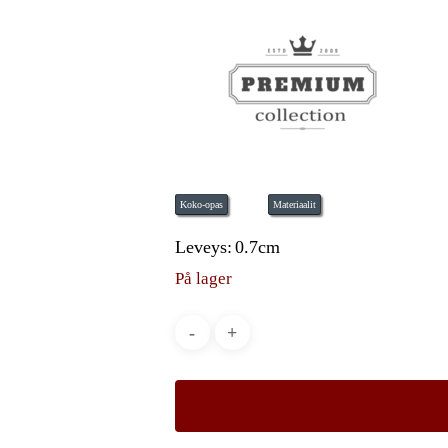
Koko-opas
Materiaalit
Leveys:
0.7cm
På lager