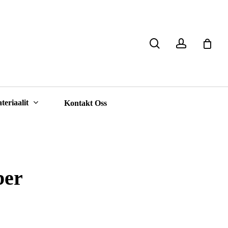
search
account
Close
Cart
teriaalit
Kontakt Oss
ber