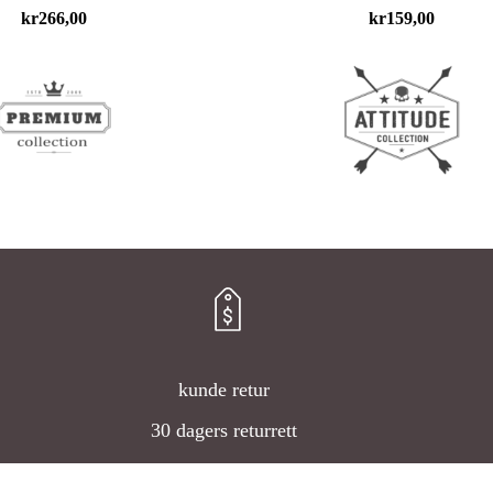
kr
266,00
kr
159,00
kunde retur
30 dagers returrett