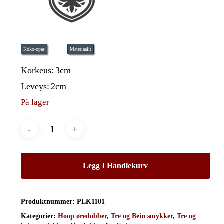
Koko-opas
Materiaalit
Korkeus:
3cm
Leveys:
2cm
På lager
Legg I Handlekurv
Produktnummer:
PLK1101
Kategorier:
Hoop øredobber
,
Tre og Bein smykker
,
Tre og