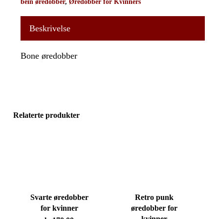
bein øredobber
,
Øredobber for Kvinners
Beskrivelse
Bone øredobber
Relaterte produkter
Svarte øredobber
Retro punk
for kvinner
øredobber for
kvinner