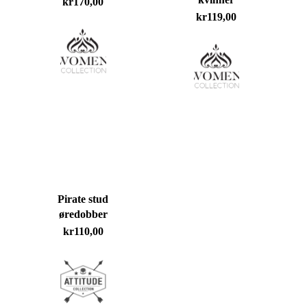
kr
170,00
kr
119,00
Du har ingen produkter i handlekurven.
Go To Shop
Pirate stud
øredobber
kr
110,00