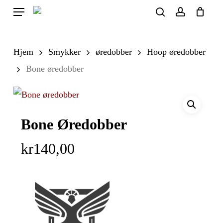
Skip
Menu
search
account
to
Close
Cart
Cart
main
Hjem
Smykker
øredobber
Hoop øredobber
content
Bone øredobber
Bone Øredobber
kr
140,00