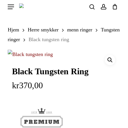
Skip
Menu
search
account
to
Close
Cart
Cart
main
Hjem
Herre smykker
menn ringer
Tungsten
content
ringer
Black tungsten ring
Black Tungsten Ring
kr
370,00