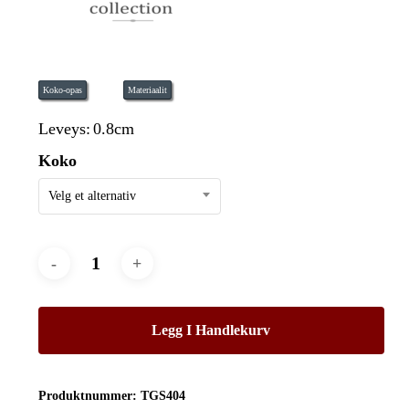
Koko-opas
Materiaalit
Leveys:
0.8cm
Koko
Velg et alternativ
Legg I Handlekurv
Produktnummer:
TGS404