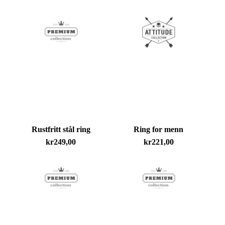
Du har ingen produkter i handlekurven.
Go To Shop
Rustfritt stål ring
Ring for menn
kr
249,00
kr
221,00