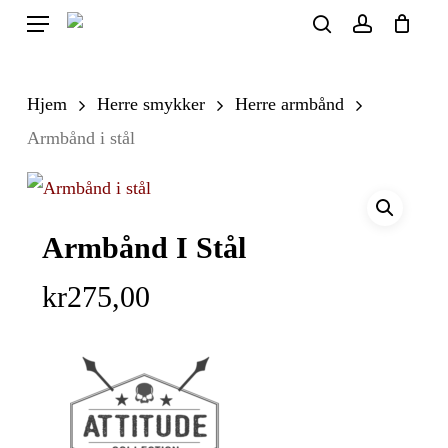
Skip
Menu
search
account
to
Close
Cart
Cart
main
Hjem
Herre smykker
Herre armbånd
content
Armbånd i stål
Armbånd I Stål
kr
275,00