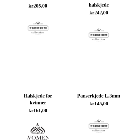
halskjede
kr
205,00
kr
242,00
Du har ingen produkter i handlekurven.
Go To Shop
Halskjede for
Panserkjede L.3mm
kvinner
kr
145,00
kr
161,00